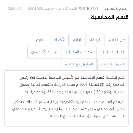
العلوم الإنسانية
POSTED ON
الأحد، 02 كانون1/ديسمبر 2018 00:04
31 أيار 2025
قسم المحاسبة
عن القسم
الرسالة
الرؤية
الأهداف
القيم
الخطة الدراسية
مفردات المقررات
الإرشاد الأكاديمي
البحوث العلمية
التواصل مع القسم
تــم إنشـــاء قسم المحاسبة مع تأسيس الجامعة بموجب قرار رئيس
الجامعة رقم (3) لســنة 2003 م ومدة الدراسة بالقسم ثمانية فصول
دراسية بواقع ( 44 ) مقرر دراسي بعدد وحدات 132 وحدة دراسية .
ويقدم القسم خدمات تعليمية وأكاديمية وبحثية متميزة للطلاب تواكب
معايير الجودة في مجال علم المحاسبة بما يسمح بإعداد خريج قادر على
المساهمة في تطوير مؤسسات المجتمع المختلفة .