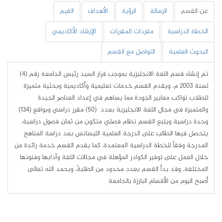
عن القسم
الرسالة
الرؤية
الأهداف
القيم
الخطة الدراسية
مفردات المقررات
الإرشاد الأكاديمي
البحوث العلمية
التواصل مع القسم
تم إنشاء قسم اللغة الانجليزية بموجب قرار السيد رئيس الجامعة رقم (4)
لسنة 2003 م، ويقدم القسم خدمات تعليمية وأكاديمية وبحثية متميزة
للطلاب تواكب معايير الجودة مما يساهم في إعداد العناصر الجيدة
والمتميزة في مجال اللغة الانجليزية بعدد (50) مقرر دراسي وبواقع (134)
وحدة دراسية ويتبع القسم نظام فصلي متكون من ثمان فصول دراسية،
يتحصل فيها الطالب على الدرجة العلمية الليسانس بعد دراسة المناهج
المدرجة وفقاً للخطة الدراسية المعتمدة، كما يقدم القسم خدمة رائدة من
خلال العمل على توفير الكوادر المؤهلة في مجالات اللغة وآدابها وفنونها
المختلفة، وقد بدأ القسم بعدد محدود من الطلبةً، وبحمد الله تعالى
أصبح اليوم من الأقسام البارزة بالجامعة