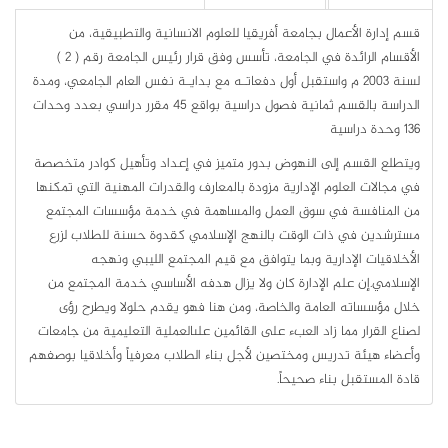
قسم إدارة الأعمال بجامعة أفريقيا للعلوم الانسانية والتطبيقية، من
الأقسام الرائدة في الجامعة، تأسس وفق قرار رئيس الجامعة رقم ( 2 )
لسنة 2003 م واستقبل أول دفعاتـه مع بدايـة نفس العام الجامعي، ومدة
الدراسة بالقسم ثمانية فصول دراسية بواقع 45 مقرر دراسي بعدد وحدات
136 وحدة دراسية
ويتطلع القسم إلى النهوض بدور متميز في إعداد وتأهيل كوادر متخصصة
في مجالات العلوم الإدارية مزودة بالمعارف والقدرات المهنية التي تمكنها
من المنافسة في سوق العمل والمساهمة في خدمة مؤسسات المجتمع
مسترشدين في ذات الوقت بالنهج الإسلامي كقدوة حسنة للطلاب لزرع
الأخلاقيات الإدارية وبما يتوافق مع قيم المجتمع الليبي ونهجه
الإسلامي.إن علم الإدارة كان ولا يزال هدفه الأساسي خدمة المجتمع من
خلال مؤسساته العامة والخاصة، ومن هنا فهو يقدم حلولا ويطرح رؤى
لصناع القرار مما زاد العبء على القائمين علىالعملية التعليمية من جامعات
وأعضاء هيئة تدريس ومختصين لأجل بناء الطلاب معرفياً وأخلاقيا بوصفهم
قادة المستقبل بناء صحيحاً.