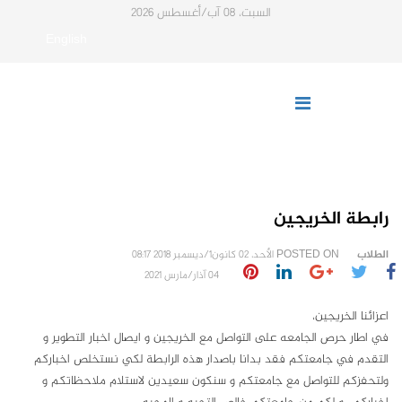
السبت، 08 آب/أغسطس 2026
English
رابطة الخريجين
الطلاب
POSTED ON
الأحد، 02 كانون1/ديسمبر 2018 08:17
04 آذار/مارس 2021
اعزائنا الخريجين،
في اطار حرص الجامعه على التواصل مع الخريجين و ايصال اخبار التطوير و
التقدم في جامعتكم فقد بدانا باصدار هذه الرابطة لكي نستخلص اخباركم
ولتحفزكم للتواصل مع جامعتكم و سنكون سعيدين لاستلام ملاحظاتكم و