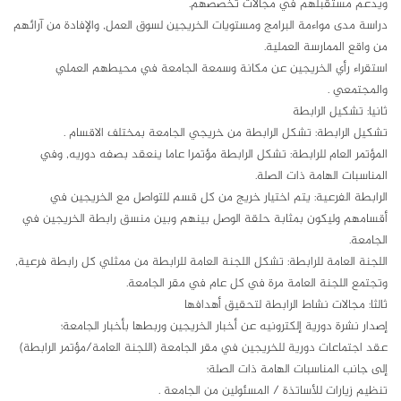
ويدعم مستقبلهم في مجالات تخصصهم.
دراسة مدى مواءمة البرامج ومستويات الخريجين لسوق العمل, والإفادة من آرائهم
من واقع الممارسة العملية.
استقراء رأي الخريجين عن مكانة وسمعة الجامعة في محيطهم العملي
والمجتمعي .
ثانيا: تشكيل الرابطة
تشكيل الرابطة: تشكل الرابطة من خريجي الجامعة بمختلف الاقسام .
المؤتمر العام للرابطة: تشكل الرابطة مؤتمرا عاما ينعقد بصفه دوريه, وفي
المناسبات الهامة ذات الصلة.
الرابطة الفرعية: يتم اختيار خريج من كل قسم للتواصل مع الخريجين في
أقسامهم وليكون بمثابة حلقة الوصل بينهم وبين منسق رابطة الخريجين في
الجامعة.
اللجنة العامة للرابطة: تشكل اللجنة العامة للرابطة من ممثلي كل رابطة فرعية,
وتجتمع اللجنة العامة مرة في كل عام في مقر الجامعة.
ثالثا: مجالات نشاط الرابطة لتحقيق أهدافها
إصدار نشرة دورية إلكترونيه عن أخبار الخريجين وربطها بأخبار الجامعة؛
عقد اجتماعات دورية للخريجين في مقر الجامعة (اللجنة العامة/مؤتمر الرابطة)
إلى جانب المناسبات الهامة ذات الصلة؛
تنظيم زيارات للأساتذة / المسئولين من الجامعة .