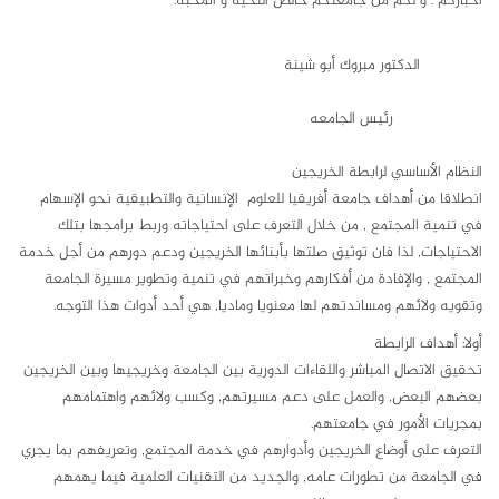
اخباركم . و لكم من جامعتكم خالص التحيه و المحبه.
الدكتور مبروك أبو شينة
رئيس الجامعه
النظام الأساسي لرابطة الخريجين
انطلاقا من أهداف جامعة أفريقيا للعلوم الإنسانية والتطبيقية نحو الإسهام
في تنمية المجتمع , من خلال التعرف على احتياجاته وربط برامجها بتلك
الاحتياجات, لذا فان توثيق صلتها بأبنائها الخريجين ودعم دورهم من أجل خدمة
المجتمع , والإفادة من أفكارهم وخبراتهم في تنمية وتطوير مسيرة الجامعة
وتقويه ولائهم ومساندتهم لها معنويا وماديا, هي أحد أدوات هذا التوجه.
أولا: أهداف الرابطة
تحقيق الاتصال المباشر واللقاءات الدورية بين الجامعة وخريجيها وبين الخريجين
بعضهم البعض, والعمل على دعم مسيرتهم, وكسب ولائهم واهتمامهم
بمجريات الأمور في جامعتهم.
التعرف على أوضاع الخريجين وأدوارهم في خدمة المجتمع, وتعريفهم بما يجري
في الجامعة من تطورات عامه, والجديد من التقنيات العلمية فيما يهمهم