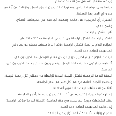
ويدعم مستقبلهم في مجالات تخصصهم.
دراسة مدى مواءمة البرامج ومستويات الخريجين لسوق العمل, والإفادة من آرائهم
من واقع الممارسة العملية.
استقراء رأي الخريجين عن مكانة وسمعة الجامعة في محيطهم العملي
والمجتمعي .
ثانيا: تشكيل الرابطة
تشكيل الرابطة: تشكل الرابطة من خريجي الجامعة بمختلف الاقسام .
المؤتمر العام للرابطة: تشكل الرابطة مؤتمرا عاما ينعقد بصفه دوريه, وفي
المناسبات الهامة ذات الصلة.
الرابطة الفرعية: يتم اختيار خريج من كل قسم للتواصل مع الخريجين في
أقسامهم وليكون بمثابة حلقة الوصل بينهم وبين منسق رابطة الخريجين في
الجامعة.
اللجنة العامة للرابطة: تشكل اللجنة العامة للرابطة من ممثلي كل رابطة فرعية,
وتجتمع اللجنة العامة مرة في كل عام في مقر الجامعة.
ثالثا: مجالات نشاط الرابطة لتحقيق أهدافها
إصدار نشرة دورية إلكترونيه عن أخبار الخريجين وربطها بأخبار الجامعة؛
عقد اجتماعات دورية للخريجين في مقر الجامعة (اللجنة العامة/مؤتمر الرابطة)
إلى جانب المناسبات الهامة ذات الصلة؛
تنظيم زيارات للأساتذة / المسئولين من الجامعة .