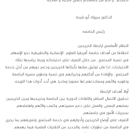
اخباركم . و لكم من جامعتكم خالص التحيه و المحبه.
الدكتور مبروك أبو شينة
رئيس الجامعه
النظام الأساسي لرابطة الخريجين
انطلاقا من أهداف جامعة أفريقيا للعلوم الإنسانية والتطبيقية نحو الإسهام
في تنمية المجتمع , من خلال التعرف على احتياجاته وربط برامجها بتلك
الاحتياجات, لذا فان توثيق صلتها بأبنائها الخريجين ودعم دورهم من أجل خدمة
المجتمع , والإفادة من أفكارهم وخبراتهم في تنمية وتطوير مسيرة الجامعة
وتقويه ولائهم ومساندتهم لها معنويا وماديا, هي أحد أدوات هذا التوجه.
أولا: أهداف الرابطة
تحقيق الاتصال المباشر واللقاءات الدورية بين الجامعة وخريجيها وبين الخريجين
بعضهم البعض, والعمل على دعم مسيرتهم, وكسب ولائهم واهتمامهم
بمجريات الأمور في جامعتهم.
التعرف على أوضاع الخريجين وأدوارهم في خدمة المجتمع, وتعريفهم بما يجري
في الجامعة من تطورات عامه, والجديد من التقنيات العلمية فيما يهمهم