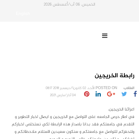
الخميس، 06 آب/أغسطس 2026
English
رابطة الخريجين
الطلاب
POSTED ON
الأحد، 02 كانون1/ديسمبر 2018 08:17
04 آذار/مارس 2021
اعزائنا الخريجين،
في اطار حرص الجامعه على التواصل مع الخريجين و ايصال اخبار التطوير و
التقدم في جامعتكم فقد بدانا باصدار هذه الرابطة لكي نستخلص اخباركم
ولتحفزكم للتواصل مع جامعتكم و سنكون سعيدين لاستلام ملاحظاتكم و