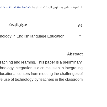
للتعرف على محتوى الورقة العلمية
ضغط هنا- النسخة ا
ر.م
عنوان البحث
nology in English language Education
11
Abstract
eaching and learning. This paper is a preliminary
nology integration is a crucial step in integrating
ducational centers from meeting the challenges of
ve use of technology by teachers in the classroom