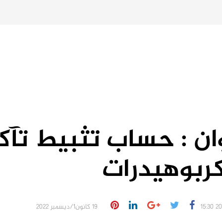
ن : حساب تثبيط تآكل
ربوهيدرات
19 كانون1/ديسمبر 2022