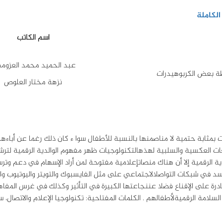
لكاملة
اسم الكاتب
عبد الحميد محمد العزو
طة بعض الكربوهيدرات
نزهة مختار العلوص
نت بمثابة حتمية لا مناصمنها بالنسبة للأطفال سوا ء كان ذلك رغما عن أباء
تبعات العكسية والسلبية لهذهالتكنولوجيات ظهر مفهوم الوالدية الرقمية لترش
ية الرقمية إلا أن هناك منصاتإعلامية مفتوحة لمن أراد الإسهام في دعم وتر
تجسد في شبكات التواصلالاجتماعي على مثل الفايسبوك والتويتر واليوتيوب وال
درة على الإقناع فضلا عننجاعتها الكبيرة في التأثير وكذلك في غرس المفاهي
مة الرقميةلأطفالهم . الكلمات المفتاحية: تكنولوجيا الإعلام والاتصال، سلا