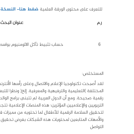
للتعرف على محتوى الورقة العلمية
ضغط هنا- النسخة ا
ر.م
عنوان البحث
6
حساب تثبيط تآكل الالومنيوم بواس
المستخلص:
لقد أصبحت تكنولوجيا الإعلام والاتصال وعلى رأسها الأنتر
المختلفة )التعليمية والترفيهية والمعرفية. إلخ( ونظرا لل
رقمية صحيحة. ومع أن الدول العربية لم تتبنى برامج الوالد
التربويين والإعلاميين المؤثرين؛ هذه المنصات الإعلامية ت
لتحقيق السلامة الرقمية للأطفال لما تحتويه من مميزات قا
والأمهات المتابعين لمحتويات هذه الشبكات بغرض تحقيق السلا
التواصل